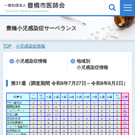
TOP
豊橋小児感染症サーベランス
医療機関検索
TOP
小児感染症情報
緊急医案内
休日夜間急病診療所
小児感染症情報
地域別
小児感染症情報
小児感染症情報
予防接種
第31週（調査期間 令和8年7月27日～令和8年8月2日）
医師会概要
お問い合わせ
サイトマップ