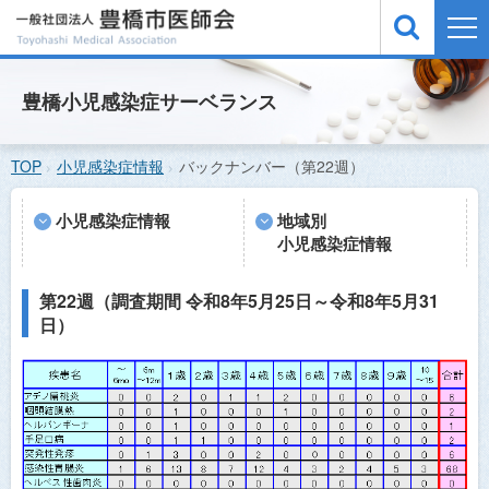
TOP
豊橋小児感染症サーベランス
医療機関検索
TOP
小児感染症情報
バックナンバー（第22週）
緊急医案内
休日夜間急病診療所
小児感染症情報
地域別
小児感染症情報
小児感染症情報
予防接種
第22週（調査期間 令和8年5月25日～令和8年5月31
日）
医師会概要
お問い合わせ
サイトマップ