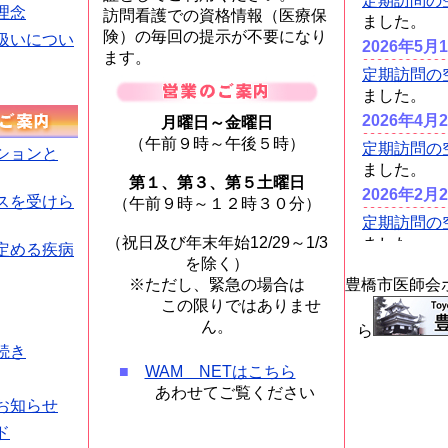
理念
訪問看護での資格情報（医療保
険）の毎回の提示が不要になり
扱いについ
ます。
月曜日～金曜日
（午前９時～午後５時）
ションと
第１、第３、第５土曜日
スを受けら
（午前９時～１２時３０分）
（祝日及び年末年始12/29～1/3
定める疾病
を除く）
※ただし、緊急の場合は
豊橋市医師会
この限りではありませ
ん。
ら
続き
■
WAM NETはこちら
あわせてご覧ください
お知らせ
ド