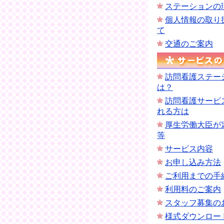
ステーションの
個人情報の取り
て
交通のご案内
訪問看護ステー
は？
訪問看護サービ
れる方は
厚生労働大臣が
等
サービス内容
お申し込み方法
ご利用までの手
利用料のご案内
スタッフ募集の
様式ダウンロー